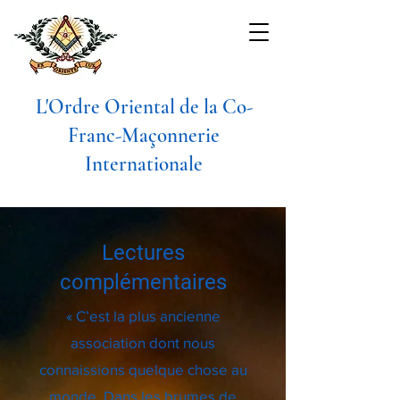
L'Ordre Oriental de la Co-
Franc-Maçonnerie
Internationale
Lectures
complémentaires
« C’est la plus ancienne
association dont nous
connaissions quelque chose au
monde. Dans les brumes de