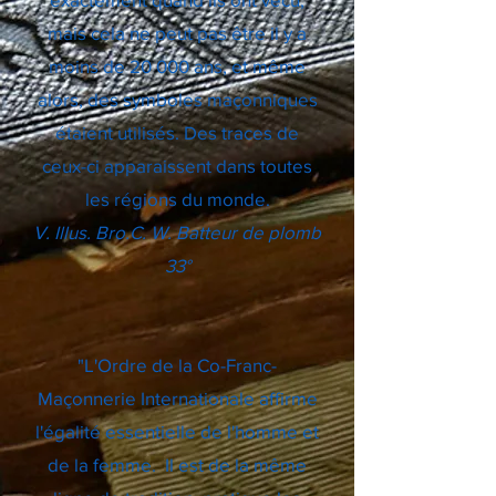
mais cela ne peut pas être il y a
moins de 20 000 ans, et même
alors, des symboles maçonniques
étaient utilisés. Des traces de
ceux-ci apparaissent dans toutes
les régions du monde.
V. Illus. Bro.C. W. Batteur de plomb
33°
"L'Ordre de la Co-Franc-
Maçonnerie Internationale affirme
l'égalité essentielle de l'homme et
de la femme. Il est de la même