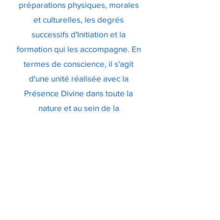
préparations physiques, morales
et culturelles, les degrés
successifs d'Initiation et la
formation qui les accompagne. En
termes de conscience, il s'agit
d'une unité réalisée avec la
Présence Divine dans toute la
nature et au sein de la
personnalité corporelle de chaque
être humain. Que ce soit par des
moyens purement mystiques ou
cérémoniaux, ou par un mélange
intelligent des deux, cet état de
conscience extrêmement élevé
peut en effet être atteint. En raison