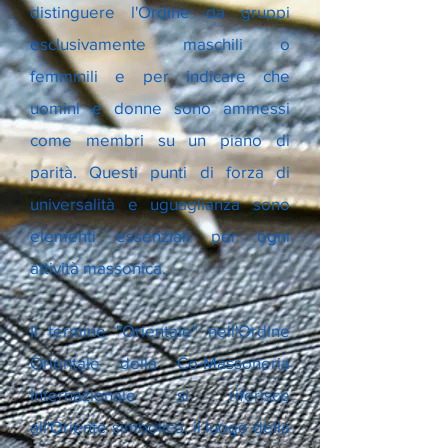
distinguere l'Ordine da gruppi
esclusivamente maschili o
femminili e per indicare che
uomini e donne sono ammessi
come membri su un piano di
parità. Questi punti di forza di
universalità e uguaglianza sono
elementi essenziali per ogni
attività massonica.
Il termine "Orientale" nell'Ordine
Orientale della Co-Massoneria
Internazionale si riferisce
all'Oriente simbolico, il luogo della