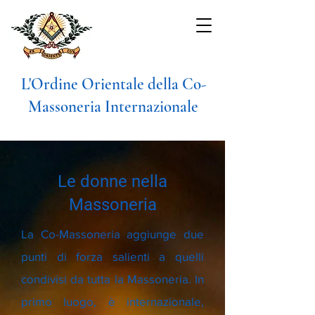
L'Ordine Orientale della Co-
Massoneria Internazionale
Le donne nella
Massoneria
La Co-Massoneria aggiunge due
punti di forza salienti a quelli
condivisi da tutta la Massoneria. In
primo luogo, è internazionale,