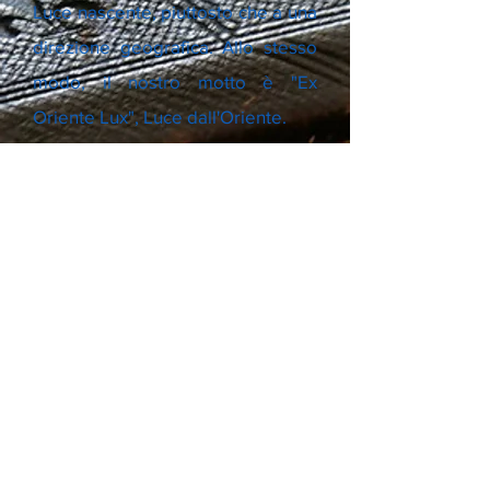
Luce nascente, piuttosto che a una
direzione geografica. Allo stesso
modo, il nostro motto è "Ex
Oriente Lux", Luce dall'Oriente.
La partecipazione delle donne
all'attività massonica non è
un'innovazione; è semplicemente
il ripristino di un antico punto di
riferimento o di un elemento
essenziale della Massoneria. Nei
Misteri dell'Egitto e della Grecia,
donne e uomini lavoravano
insieme su un piano di parità. Solo